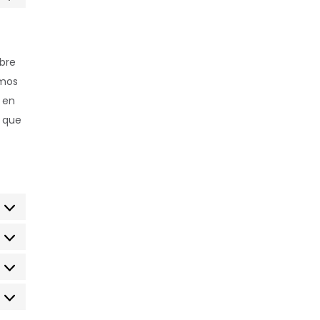
bre
emos
 en
a que