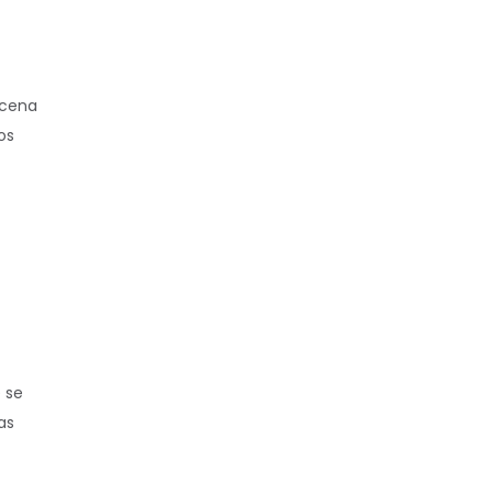
acena
os
 se
as