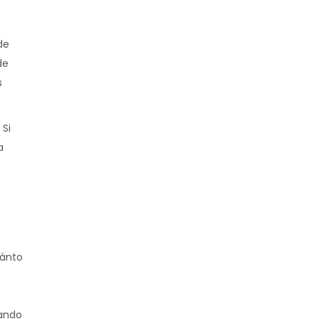
de
de
s
 Si
a
uánto
uando